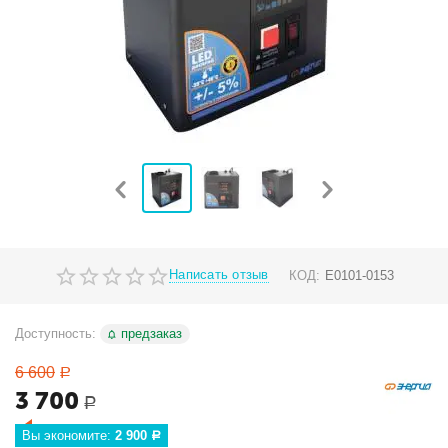
Написать отзыв
КОД:
Е0101-0153
Доступность:
предзаказ
6 600
Р
3 700
Р
Вы экономите: 
2 900
Р