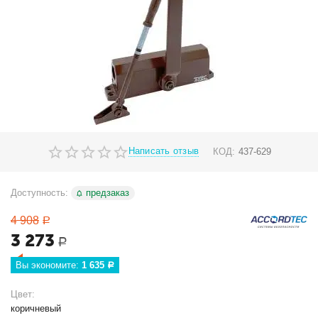
Написать отзыв
КОД:
437-629
Доступность:
предзаказ
4 908
Р
3 273
Р
Вы экономите: 
1 635
Р
Цвет:
коричневый