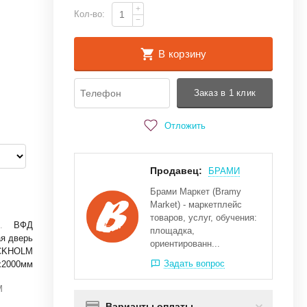
+
Кол-во:
−
В корзину
Заказ в 1 клик
Отложить
Продавец:
БРАМИ
Брами Маркет (Bramy
Market) - маркетплейс
товаров, услуг, обучения:
ВФД
площадка,
я дверь
ориентированн...
CKHOLM
Задать вопрос
х2000мм
M
Варианты оплаты