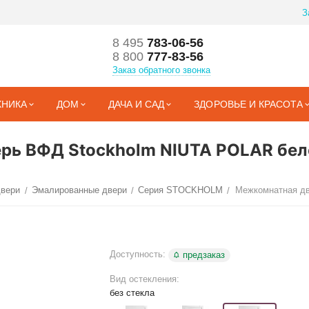
З
8 495
783-06-56
8 800
777-83-56
Заказ обратного звонка
ХНИКА
ДОМ
ДАЧА И САД
ЗДОРОВЬЕ И КРАСОТА
рь ВФД Stockholm NIUTA POLAR бел
двери
Эмалированные двери
Серия STOCKHOLM
Межкомнатная д
/
/
/
Доступность:
предзаказ
Вид остекления:
без стекла