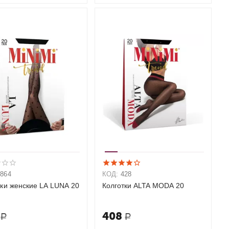
2864
КОД:
428
тки женские LA LUNA 20
Колготки ALTA MODA 20
408
Р
Р