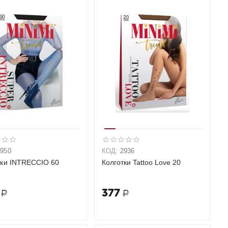
2950
КОД:
2936
тки INTRECCIO 60
Колготки Tattoo Love 20
377
Р
Р