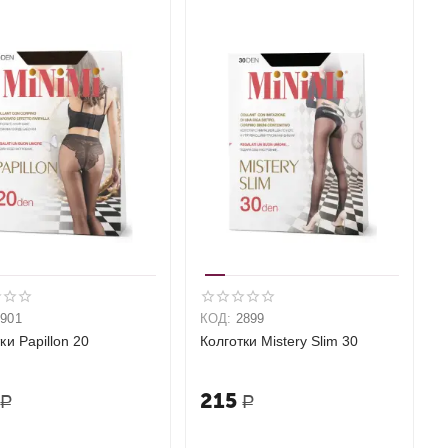
2901
КОД:
2899
ки Papillon 20
Колготки Mistery Slim 30
215
Р
Р