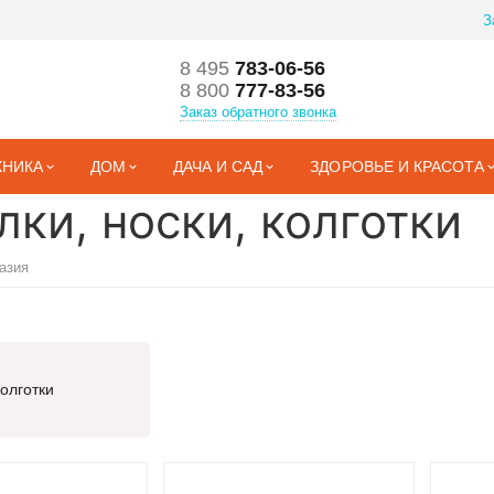
З
8 495
783-06-56
8 800
777-83-56
Заказ обратного звонка
ХНИКА
ДОМ
ДАЧА И САД
ЗДОРОВЬЕ И КРАСОТА
лки, носки, колготки
азия
олготки