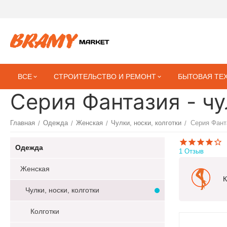
ВСЕ
СТРОИТЕЛЬСТВО И РЕМОНТ
БЫТОВАЯ ТЕ
Серия Фантазия - чу
Главная
Одежда
Женская
Чулки, носки, колготки
Серия Фант
/
/
/
/
Одежда
1 Отзыв
Женская
К
Чулки, носки, колготки
Колготки