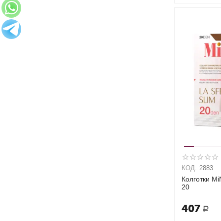
КОД:
2883
Колготки MiN
20
407
Р