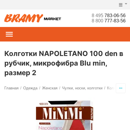
8 495
783-06-56
8 800
777-83-56
Колготки NAPOLETANO 100 den в
рубчик, микрофибра Blu min,
размер 2
Главная
Одежда
Женская
Чулки, носки, колготки
Колготки
С
/
/
/
/
/