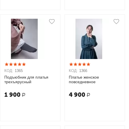
КОД:
1365
КОД:
1366
Подъюбник для платья
Платье женское
трехъярусный
повседневное
1 900
4 900
Р
Р