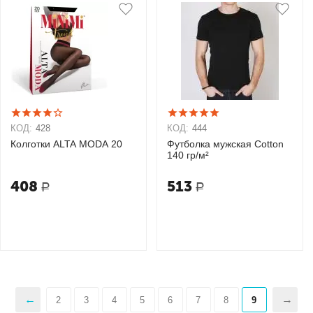
КОД:
428
КОД:
444
Колготки ALTA MODA 20
Футболка мужская Cotton
140 гр/м²
408
513
Р
Р
2
3
4
5
6
7
8
9