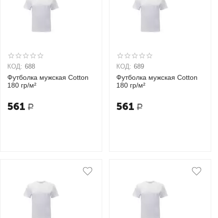
КОД:
688
КОД:
689
Футболка мужская Cotton
Футболка мужская Cotton
180 гр/м²
180 гр/м²
561
561
Р
Р