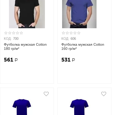
КОД:
700
КОД:
606
Футболка мужская Cotton
Футболка мужская Cotton
180 гр/м²
160 гр/м²
561
531
Р
Р