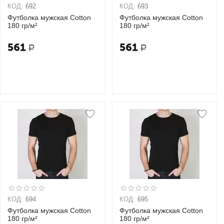
КОД:
692
КОД:
693
Футболка мужская Cotton
Футболка мужская Cotton
180 гр/м²
180 гр/м²
561
561
Р
Р
КОД:
694
КОД:
695
Футболка мужская Cotton
Футболка мужская Cotton
180 гр/м²
180 гр/м²