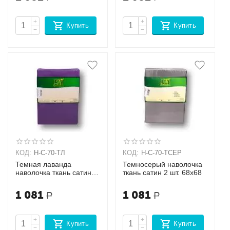
+
+
Купить
Купить
−
−
КОД:
Н-С-70-ТЛ
КОД:
Н-С-70-ТСЕР
Темная лаванда
Темносерый наволочка
наволочка ткань сатин 2
ткань сатин 2 шт. 68х68
шт. 68х68
1 081
1 081
Р
Р
+
+
Купить
Купить
−
−