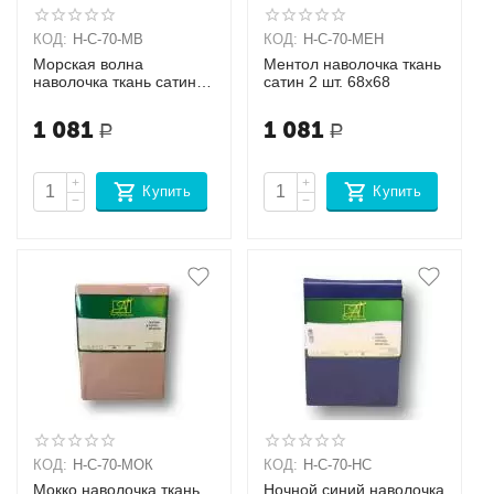
КОД:
Н-С-70-МВ
КОД:
Н-С-70-МЕН
Морская волна
Ментол наволочка ткань
наволочка ткань сатин 2
сатин 2 шт. 68х68
шт. 68х68
1 081
1 081
Р
Р
+
+
Купить
Купить
−
−
КОД:
Н-С-70-МОК
КОД:
Н-С-70-НС
Мокко наволочка ткань
Ночной синий наволочка