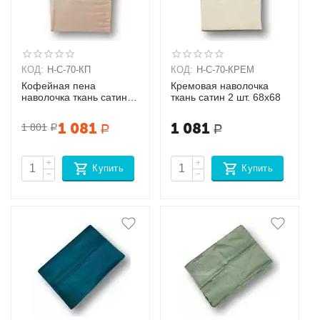
КОД:
Н-С-70-КП
КОД:
Н-С-70-КРЕМ
Кофейная пена
Кремовая наволочка
наволочка ткань сатин 2
ткань сатин 2 шт. 68х68
шт. 68х68
1 081
1 081
1 801
Р
Р
Р
+
+
Купить
Купить
−
−