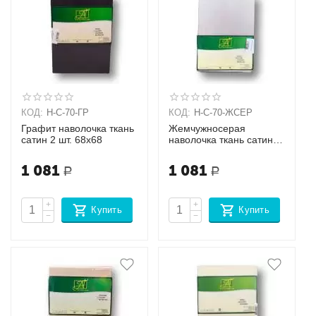
КОД:
Н-С-70-ГР
КОД:
Н-С-70-ЖСЕР
Графит наволочка ткань
Жемчужносерая
сатин 2 шт. 68х68
наволочка ткань сатин 2
шт. 68х68
1 081
1 081
Р
Р
+
+
Купить
Купить
−
−