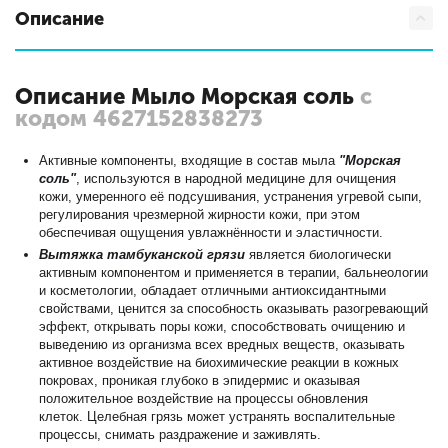
Описание
Описание Мыло Морская соль
с
кодом 4627152838273
Активные компоненты, входящие в состав мыла
"Морская
соль"
, используются в народной медицине для очищения
кожи, умеренного её подсушивания, устранения угревой сыпи,
регулирования чрезмерной жирности кожи, при этом
обеспечивая ощущения увлажнённости и эластичности.
Вытяжка тамбуканской грязи
является биологически
активным компонентом и применяется в терапии, бальнеологии
и косметологии, обладает отличными антиоксидантными
свойствами, ценится за способность оказывать разогревающий
эффект, открывать поры кожи, способствовать очищению и
выведению из организма всех вредных веществ, оказывать
активное воздействие на биохимические реакции в кожных
покровах, проникая глубоко в эпидермис и оказывая
положительное воздействие на процессы обновления
клеток. Целебная грязь может устранять воспалительные
процессы, снимать раздражение и заживлять.