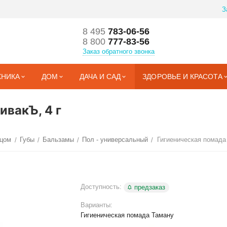
З
8 495
783-06-56
8 800
777-83-56
Заказ обратного звонка
ХНИКА
ДОМ
ДАЧА И САД
ЗДОРОВЬЕ И КРАСОТА
ивакЪ, 4 г
ицом
Губы
Бальзамы
Пол - универсальный
Гигиеническая помада
/
/
/
/
Доступность:
предзаказ
Варианты:
Гигиеническая помада Таману