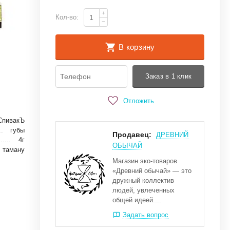
+
Кол-во:
−
В корзину
Заказ в 1 клик
Отложить
СпивакЪ
губы
Продавец:
ДРЕВНИЙ
4г
ОБЫЧАЙ
таману
Магазин эко-товаров
«Древний обычай» — это
дружный коллектив
людей, увлеченных
общей идеей....
Задать вопрос