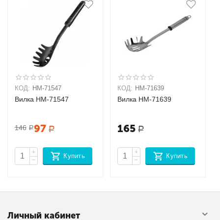
КОД:
HM-71547
КОД:
HM-71639
Вилка HM-71547
Вилка HM-71639
97
165
146
Р
Р
Р
+
+
Купить
Купить
−
−
Личный кабинет