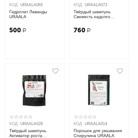
КОД:
URAALA065
КОД:
URAALA073
Гидролат Лаванды
Твёрдый шампунь
URAALA
Свежесть надолго
URAALA
500
760
Р
Р
КОД:
URAALA028
КОД:
URAALA014
Твёрдый шампунь
Порошок для умывания
Активатор роста
Спирулина URAALA