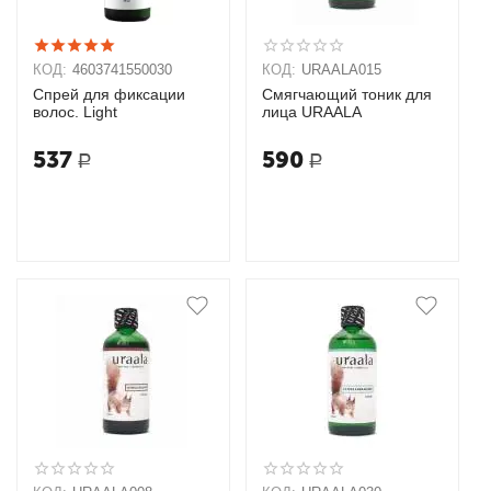
КОД:
4603741550030
КОД:
URAALA015
Спрей для фиксации
Смягчающий тоник для
волос. Light
лица URAALA
537
590
Р
Р