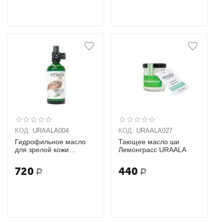
КОД:
URAALA004
КОД:
URAALA027
Гидрофильное масло
Тающее масло ши
для зрелой кожи
Лемонграсс URAALA
URAALA
720
440
Р
Р