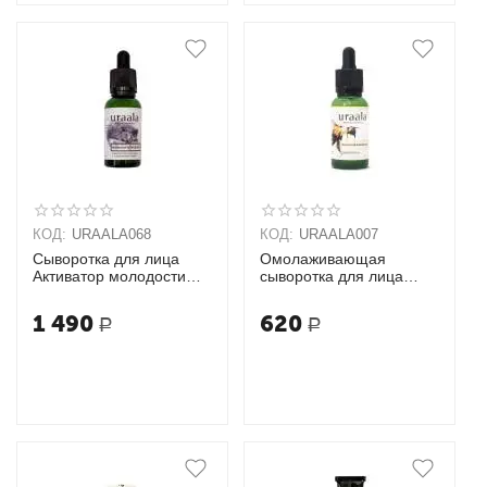
КОД:
URAALA068
КОД:
URAALA007
Сыворотка для лица
Омолаживающая
Активатор молодости
сыворотка для лица
URAALA
URAALA
1 490
620
Р
Р