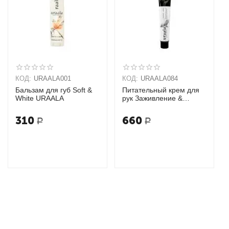
КОД:
URAALA001
КОД:
URAALA084
Бальзам для губ Soft &
Питательный крем для
White URAALA
рук Заживление &
Защита URAALA
310
660
Р
Р