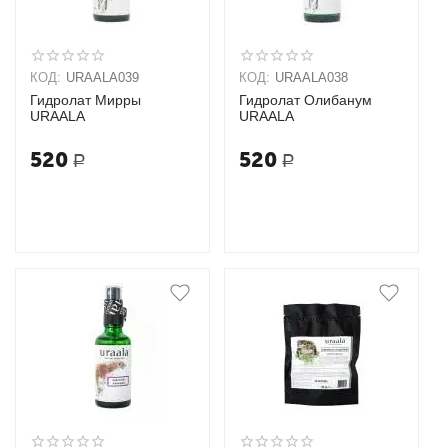
КОД:
URAALA039
КОД:
URAALA038
Гидролат Мирры
Гидролат Олибанум
URAALA
URAALA
520
520
Р
Р