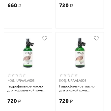
восстановление
660
720
Р
Р
URAALA
КОД:
URAALA005
КОД:
URAALA003
Гидрофильное масло
Гидрофильное масло
для нормальной кожи
для жирной кожи
URAALA
URAALA
720
720
Р
Р