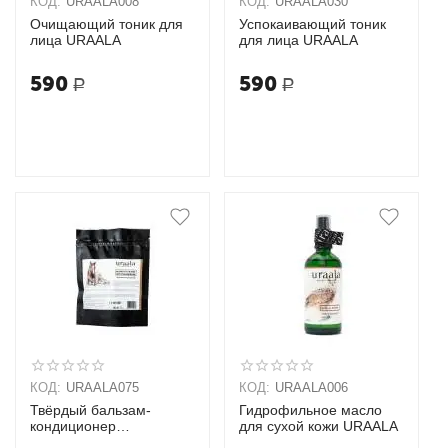
КОД:
URAALA008
КОД:
URAALA030
Очищающий тоник для
Успокаивающий тоник
лица URAALA
для лица URAALA
590
590
Р
Р
КОД:
URAALA075
КОД:
URAALA006
Твёрдый бальзам-
Гидрофильное масло
кондиционер
для сухой кожи URAALA
Моментальное