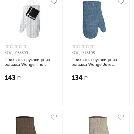
КОД:
958599
КОД:
775108
Прихватка-рукавица из
Прихватка-рукавица из
рогожки Wenge The
рогожки Wenge Juliet
Garden of words 18х33
denim 18х33
143
134
Р
Р