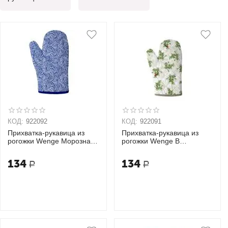
КОД:
922092
КОД:
922091
Прихватка-рукавица из
Прихватка-рукавица из
рогожки Wenge Морозная
рогожки Wenge В
сказка 18х33
ожидании Нового года
18х33
134
134
Р
Р