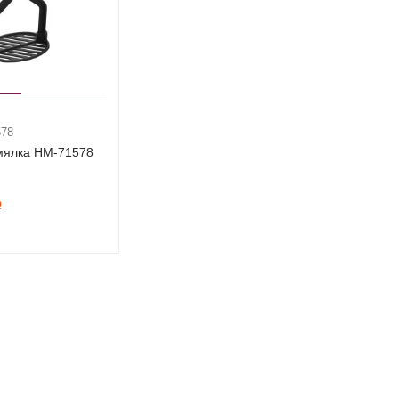
578
мялка HM-71578
Р