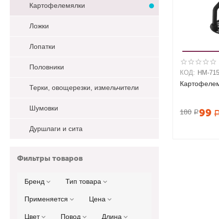
Картофелемялки
Ложки
Лопатки
Половники
КОД:
HM-71
Картофеле
Терки, овощерезки, измельчители
Шумовки
99
180
Р
Дуршлаги и сита
Фильтры товаров
Бренд
Тип товара
Применяется
Цена
Цвет
Повод
Длина