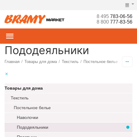
8 495
783-06-56
8 800
777-83-56
Пододеяльники
Главная
Товары для дома
Текстиль
Постельное белье
Пододе
/
/
/
/
Товары для дома
Текстиль
Постельное белье
Наволочки
Пододеяльники
Простыни