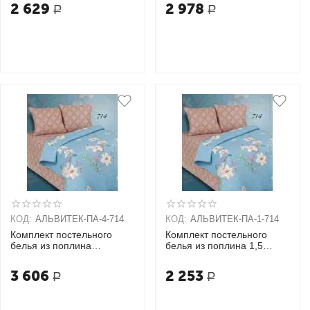
(70х70)
2 629
2 978
Р
Р
КОД:
АЛЬВИТЕК-ПA-4-714
КОД:
АЛЬВИТЕК-ПA-1-714
Комплект постельного
Комплект постельного
белья из поплина
белья из поплина 1,5
Семейный + 2 наволочки
спальный + 2 наволочки
(70х70)
(70х70)
3 606
2 253
Р
Р