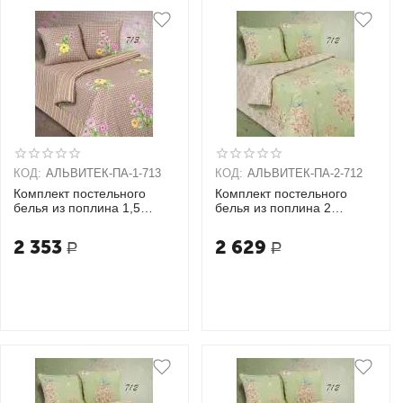
КОД:
АЛЬВИТЕК-ПA-1-713
КОД:
АЛЬВИТЕК-ПA-2-712
Комплект постельного
Комплект постельного
белья из поплина 1,5
белья из поплина 2
спальный + 2 наволочки
спальный + 2 наволочки
(70х70)
(70х70)
2 353
2 629
Р
Р