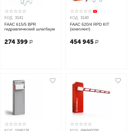
КОД:
3141
КОД:
3140
FAAC 615/5 BPR
FAAC 620/4 RPD KIT
гидравлический шлагбаум
(комплект)
274 399
454 945
Р
Р
КОД:
1046176
КОД:
496940200