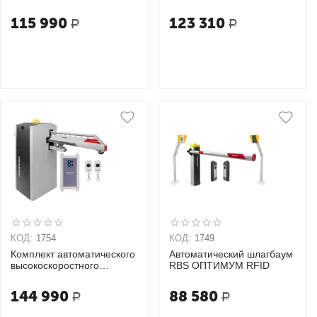
КЛАССИК 4
«VBR» ОПТИМУМ 4
115 990
123 310
Р
Р
КОД:
1754
КОД:
1749
Комплект автоматического
Автоматический шлагбаум
высокоскоростного
RBS ОПТИМУМ RFID
откатного шлагбаума
«VBR» КЛАССИК 4S
144 990
88 580
Р
Р