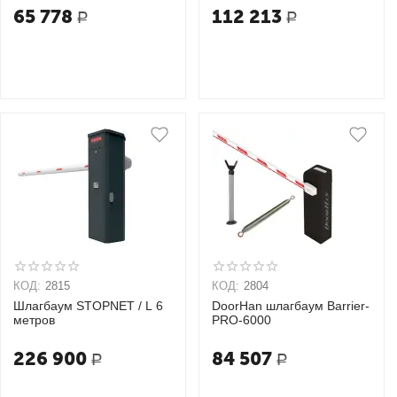
65 778
112 213
Р
Р
КОД:
2815
КОД:
2804
Шлагбаум STOPNET / L 6
DoorHan шлагбаум Barrier-
метров
PRO-6000
226 900
84 507
Р
Р