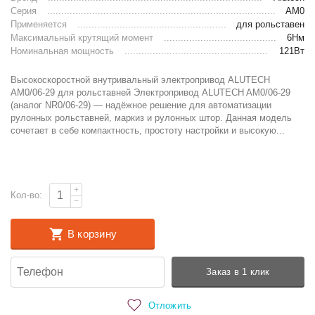
Серия
AM0
Применяется
для рольставен
Максимальный крутящий момент
6Нм
Номинальная мощность
121Вт
Высокоскоростной внутривальный электропривод ALUTECH
AM0/06-29 для рольставней Электропривод ALUTECH AM0/06-29
(аналог NR0/06-29) — надёжное решение для автоматизации
рулонных рольставней, мар­киз и рулонных штор. Данная модель
сочетает в себе компактность, простоту настройки и высокую...
+
Кол-во:
−
В корзину
Заказ в 1 клик
Отложить