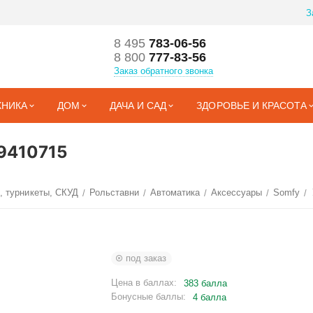
З
8 495
783-06-56
8 800
777-83-56
Заказ обратного звонка
ХНИКА
ДОМ
ДАЧА И САД
ЗДОРОВЬЕ И КРАСОТА
9410715
, турникеты, СКУД
Рольставни
Автоматика
Аксессуары
Somfy
/
/
/
/
/
под заказ
Цена в баллах:
383 балла
Бонусные баллы:
4 балла