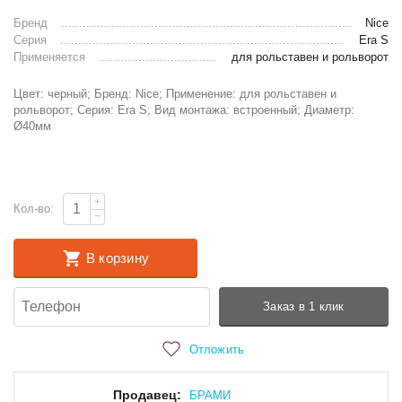
Бренд
Nice
Серия
Era S
Применяется
для рольставен и рольворот
Цвет: черный; Бренд: Nice; Применение: для рольставен и
рольворот; Серия: Era S; Вид монтажа: встроенный; Диаметр:
Ø40мм
+
Кол-во:
−
В корзину
Заказ в 1 клик
Отложить
Продавец:
БРАМИ