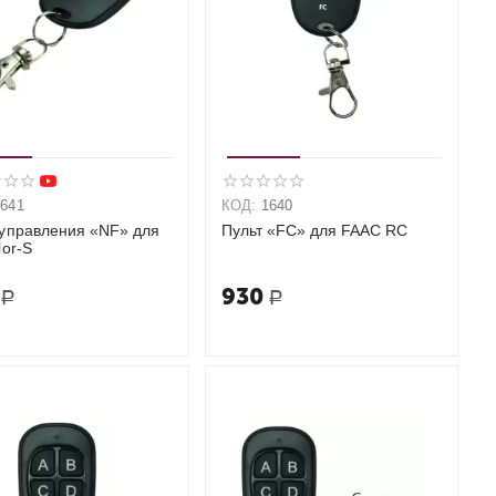
1641
КОД:
1640
 управления «NF» для
Пульт «FC» для FAAC RC
lor-S
930
Р
Р