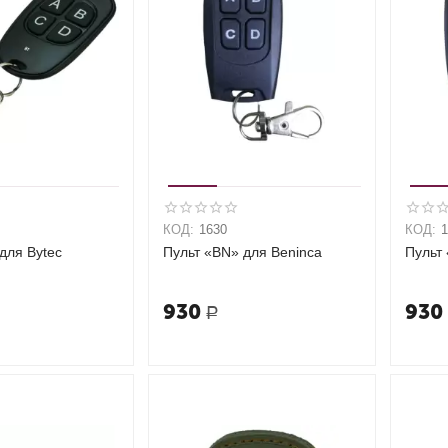
КОД:
1630
КОД:
для Bytec
Пульт «BN» для Beninca
Пульт
930
930
Р