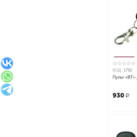
КОД:
1792
Пульт «BT» 
930
Р