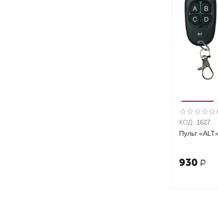
КОД:
1627
Пульт «ALT»
930
Р