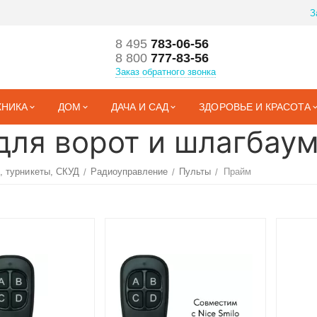
З
8 495
783-06-56
8 800
777-83-56
Заказ обратного звонка
ХНИКА
ДОМ
ДАЧА И САД
ЗДОРОВЬЕ И КРАСОТА
для ворот и шлагбау
, турникеты, СКУД
Радиоуправление
Пульты
Прайм
/
/
/