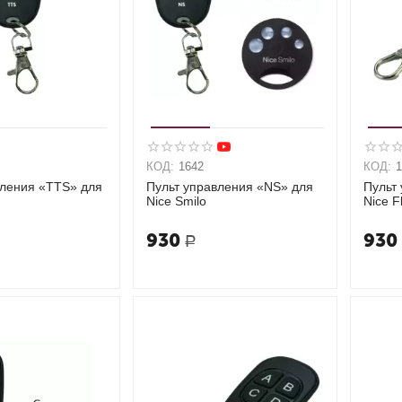
КОД:
1642
КОД:
вления «TTS» для
Пульт управления «NS» для
Пульт
Nice Smilo
Nice F
930
930
Р