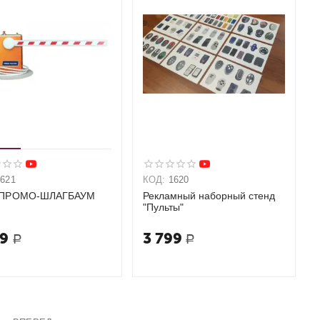
1621
КОД:
1620
 ПРОМО-ШЛАГБАУМ
Рекламный наборный стенд
"Пульты"
09
3 799
Р
Р