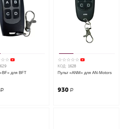
1629
КОД:
1628
 «BF» для BFT
Пульт «ANM» для AN-Motors
930
Р
Р