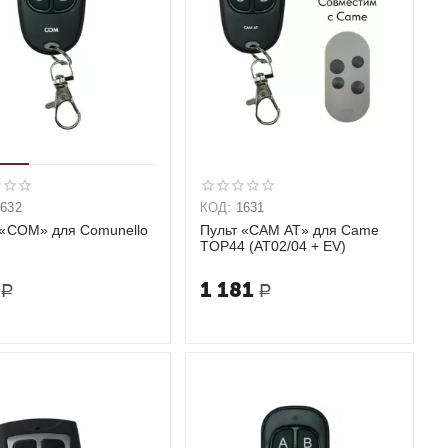
1632
КОД:
1631
 «COM» для Comunello
Пульт «CAM AT» для Came
TOP44 (AT02/04 + EV)
1 181
Р
Р