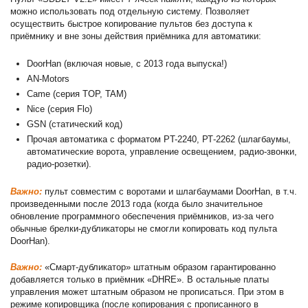
можно использовать под отдельную систему. Позволяет
осуществить быстрое копирование пультов без доступа к
приёмнику и вне зоны действия приёмника для автоматики:
DoorHan (включая новые, с 2013 года выпуска!)
AN-Motors
Came (серия TOP, TAM)
Nice (серия Flo)
GSN (статический код)
Прочая автоматика с форматом PT-2240, РТ-2262 (шлагбаумы,
автоматические ворота, управление освещением, радио-звонки,
радио-розетки).
Важно:
пульт совместим с воротами и шлагбаумами DoorHan, в т.ч.
произведенными после 2013 года (когда было значительное
обновление программного обеспечения приёмников, из-за чего
обычные брелки-дубликаторы не смогли копировать код пульта
DoorHan).
Важно:
«Смарт-дубликатор» штатным образом гарантированно
добавляется только в приёмник «DHRE». В остальные платы
управления может штатным образом не прописаться. При этом в
режиме копировщика (после копирования с прописанного в