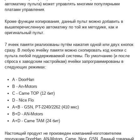
автоматику пульта) может управлять многими популярными
платами управления.
Кроме функции копирования, данный пульт можно добавить в
вышеперечисленную автоматику по той же методике, как и
оригинальный пульт.
7 ячеек памяти реализованы путём нажатия одной или двух кнопок
сразу. В любую ячейку памяти можно скопировать код кнопки с
пульта любой поддерживаемой системы. По умолчанию (и после
сброса к заводским настройкам) ячейки запрограммированы в
следующих режимах:
A - DoorHan
B - An-Motors
C - Came TOP (12 бит)
D - Nice Flo
A+B - GSN, PT-2240/2262 (410 мкс)
B+D - AN-Motors
A+D - Came TAM (24 бит)
Настоящий продукт не произведен компанией-изготовителем
продукции DoorHan, AN-Motors, Came, Nice, GSN. Данный товарный