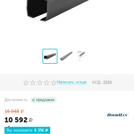
Написать отзыв
КОД:
2224
Доступность:
предзаказ
16 948
Р
10 592
Р
Вы экономите: 
6 356
Р