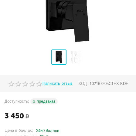
Написать отзыв
КОД:
102167205C1EX-KDE
Доступность:
предзаказ
3 450
Р
Цена в баллах:
3450 баллов