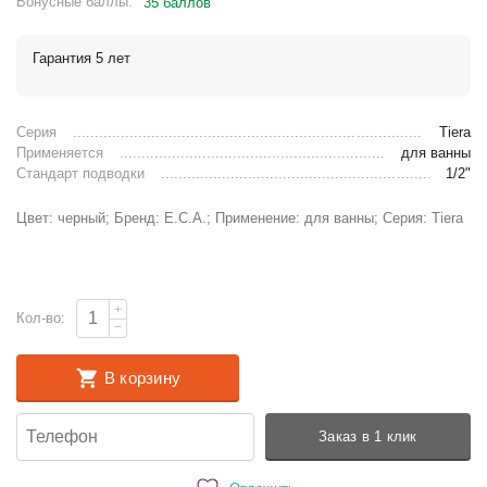
Бонусные баллы:
35 баллов
Гарантия 5 лет
Серия
Tiera
Применяется
для ванны
Стандарт подводки
1/2"
Цвет: черный; Бренд: E.C.A.; Применение: для ванны; Серия: Tiera
+
Кол-во:
−
В корзину
Заказ в 1 клик