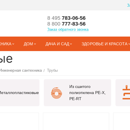
З
8 495
783-06-56
8 800
777-83-56
Заказ обратного звонка
ХНИКА
ДОМ
ДАЧА И САД
ЗДОРОВЬЕ И КРАСОТА
ые
Инженерная сантехника
Трубы
/
Из сшитого
еталлопластиковые
полиэтилена PE-X,
PE-RT