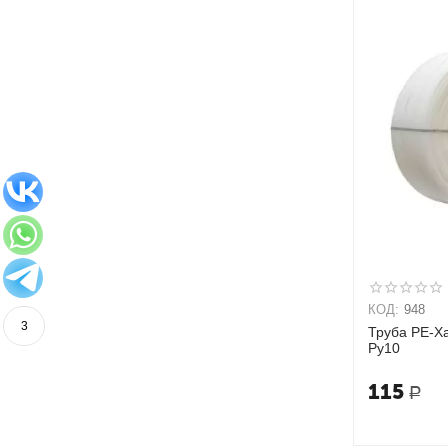
КОД:
948
3
Труба PE-Xa
Ру10
115
Р