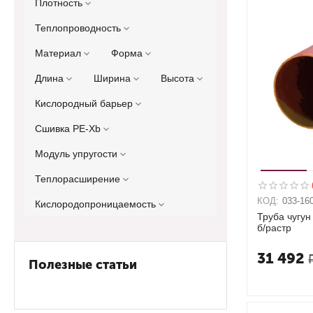
Плотность
Теплопроводность
Материал
Форма
Длина
Ширина
Высота
Кислородный барьер
Сшивка PE-Xb
Модуль упругости
Теплорасширение
КОД:
033-16
Кислородопроницаемость
Труба чугун
б/растр
31 492
Полезные статьи