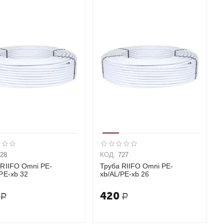
728
КОД:
727
 RIIFO Omni PE-
Труба RIIFO Omni PE-
PE-xb 32
xb/AL/PE-xb 26
420
Р
Р