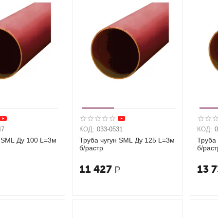
47
КОД:
033-0531
КОД:
 SML Ду 100 L=3м
Труба чугун SML Ду 125 L=3м
Труба
б/растр
б/раст
11 427
13 
Р