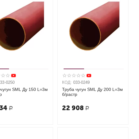
033-0250
КОД:
033-0249
 чугун SML Ду 150 L=3м
Труба чугун SML Ду 200 L=3м
р
б/растр
734
22 908
Р
Р