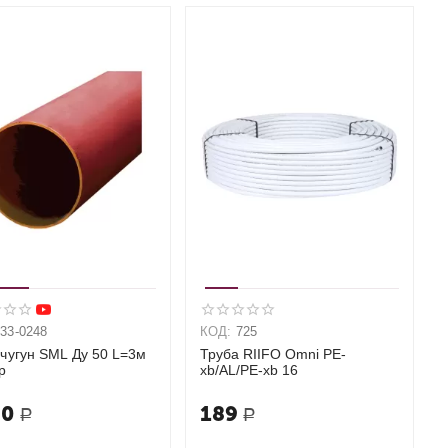
033-0248
КОД:
725
 чугун SML Ду 50 L=3м
Труба RIIFO Omni PE-
р
xb/AL/PE-xb 16
90
189
Р
Р