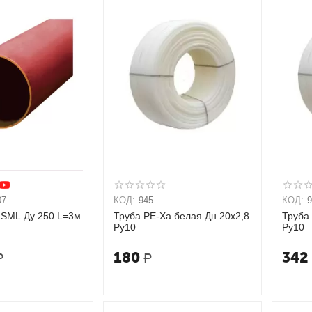
07
КОД:
945
КОД:
 SML Ду 250 L=3м
Труба PE-Xa белая Дн 20х2,8
Труба
Ру10
Ру10
180
342
Р
Р