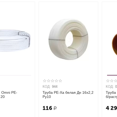
КОД:
944
КОД:
O Omni PE-
Труба PE-Xa белая Дн 16х2,2
Труба
 20
Ру10
б/раст
116
4 2
Р