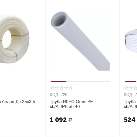
КОД:
729
КОД:
 белая Дн 25х3,5
Труба RIIFO Omni PE-
Труба
xb/AL/PE-xb 40
xb/AL/
1 092
524
Р