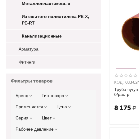
Металлопластиковые
Из сшитого полиэтилена PE-X,
PE-RT
Канализационные
Арматура
Фитинги
Фильтры товаров
КОД:
033-02
Труба чугун
б/растр
Бренд
Тип товара
8 175
Применяется
Цена
Р
Серия
Цвет
Рабочее давление