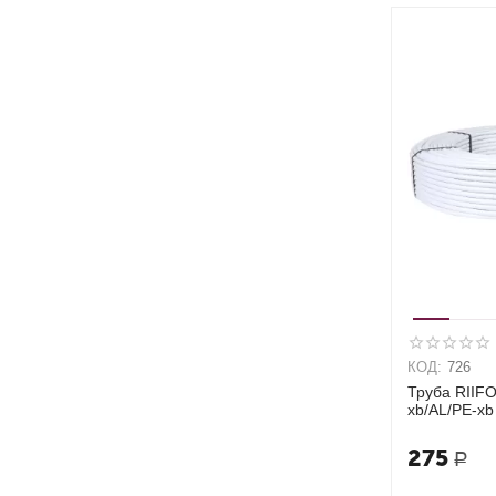
КОД:
726
Труба RIIF
xb/AL/PE-xb
275
Р