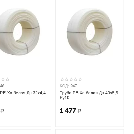
946
КОД:
947
 PE-Xa белая Дн 32х4,4
Труба PE-Xa белая Дн 40х5,5
Ру10
1 477
Р
Р