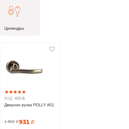
Цилиндры
КОД:
А01-Б
Дверная ручка POLLY А01
931
1 860
Р
Р