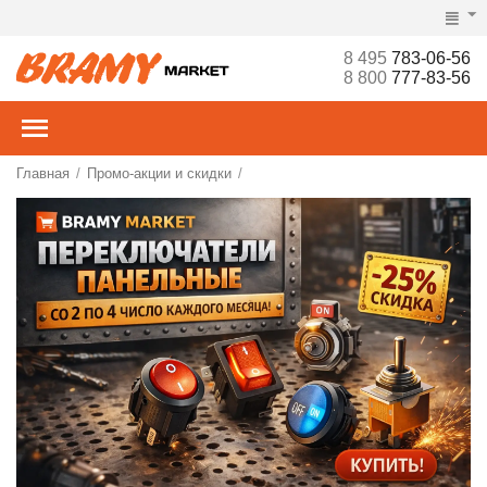
8 495
783-06-56
8 800
777-83-56
Главная
Промо-акции и скидки
/
/