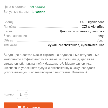
Цена в баллах:
599 баллов
Бонусные баллы:
6 баллов
Бренд
OZ! OrganicZone
Линейка
OZ! & AlonaEco
Серия
Для сухой и очень сухой кожи
Зона нанесения
лицо
Объем
75мл
Тип кожи
сухая, обезвоженная, чувствительная
Входящие в состав маски тщательно подобранные натуральные
компоненты эффективно ухаживают за кожей лица, делая ее
увлажненной, напитанной и бархатистой. Масло шиповника
интенсивно увлажняет сухую и обезвоженную кожу, обладает
успокаивающим и осветляющим свойствами. Витамин А...
+
Кол-во:
−
В корзину