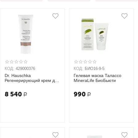
КОД:
429000376
КОД:
БИО16-9-5
Dr. Hauschka
Гелевая маска Талассо
Регенерирующий крем для
MineraLife БиоБьюти
шеи и зоны декольте
Regeneration Hals Und
8 540
990
Р
Р
Dekolletecreme