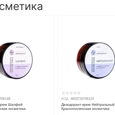
осметика
706148
КОД:
4603726706124
-крем Шалфей
Дезодорант-крем Нейтральный
ская косметика
Краснополянская косметика