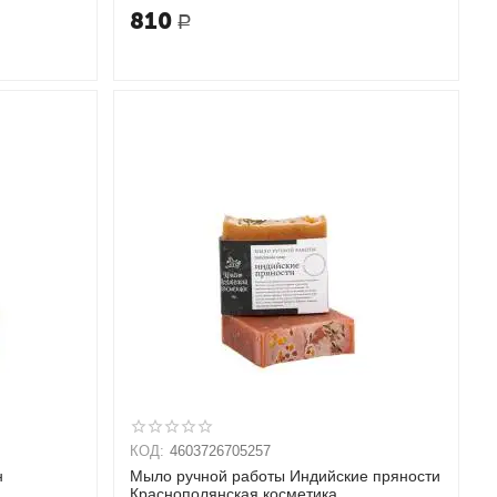
810
Р
КОД:
4603726705257
н
Мыло ручной работы Индийские пряности
Краснополянская косметика