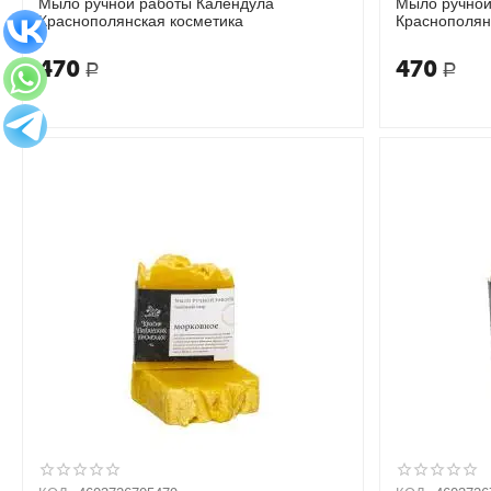
Мыло ручной работы Календула
Мыло ручной
Краснополянская косметика
Краснополян
470
470
Р
Р