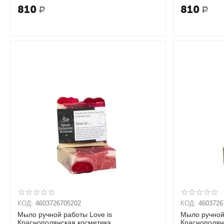
810
810
Р
Р
КОД:
4603726705202
КОД:
4603726
Мыло ручной работы Love is
Мыло ручной
Краснополянская косметика
Краснополян