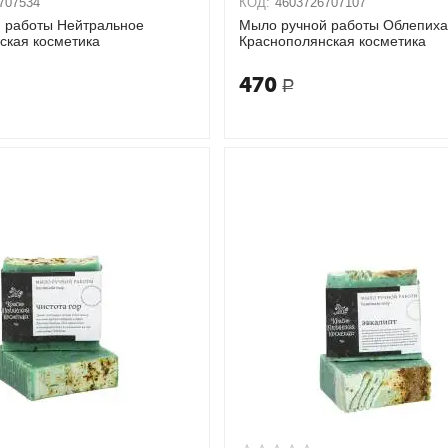
707534
КОД:
4603726707107
 работы Нейтральное
Мыло ручной работы Облепих
ская косметика
Краснополянская косметика
470
Р