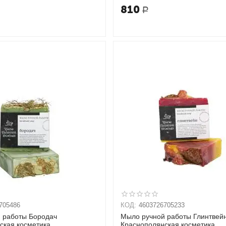
810
Р
705486
КОД:
4603726705233
 работы Бородач
Мыло ручной работы Глинтвей
ская косметика
Краснополянская косметика