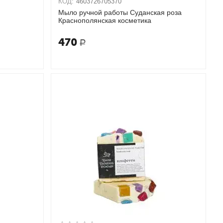
КОД:
4603726705370
а
Мыло ручной работы Суданская роза
Краснополянская косметика
470
Р