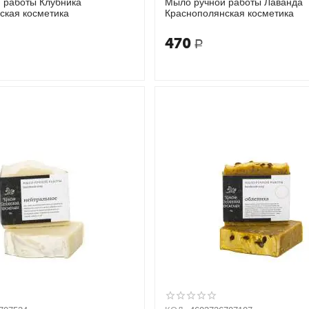
 работы Клубника
Мыло ручной работы Лаванда
ская косметика
Краснополянская косметика
470
Р