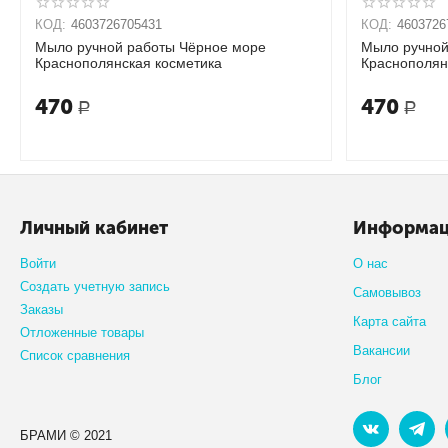
КОД:
4603726705431
КОД:
4603726
Мыло ручной работы Чёрное море
Мыло ручной
Краснополянская косметика
Краснополян
470
470
Р
Р
Личный кабинет
Информа
Войти
О нас
Создать учетную запись
Самовывоз
Заказы
Карта сайта
Отложенные товары
Вакансии
Список сравнения
Блог
БРАМИ © 2021