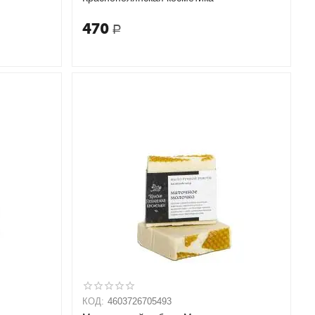
470
Р
КОД:
4603726705493