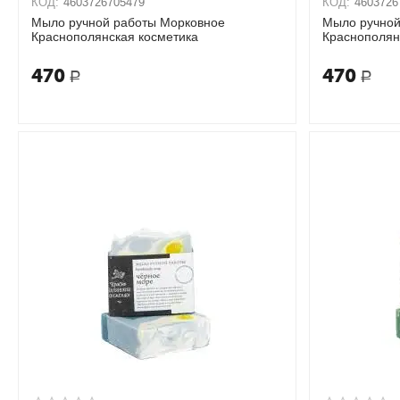
КОД:
4603726705479
КОД:
4603726
Мыло ручной работы Морковное
Мыло ручной
Краснополянская косметика
Краснополян
470
470
Р
Р