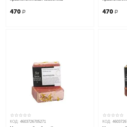
470
470
Р
Р
КОД:
4603726705271
КОД:
4603726