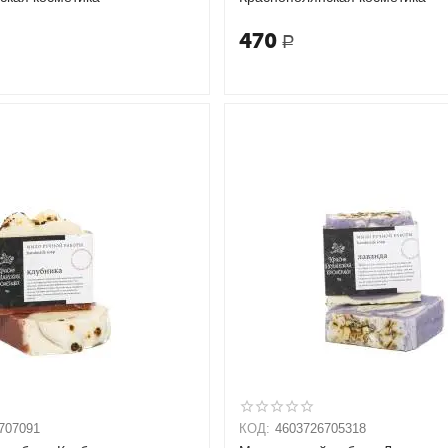
470
Р
707091
КОД:
4603726705318