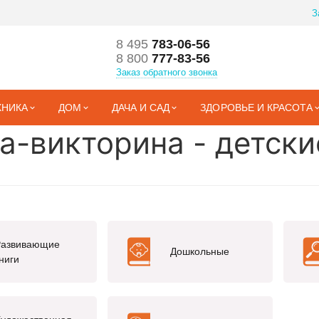
З
8 495
783-06-56
8 800
777-83-56
Заказ обратного звонка
ХНИКА
ДОМ
ДАЧА И САД
ЗДОРОВЬЕ И КРАСОТА
а-викторина - детски
Развивающие
Дошкольные
ниги