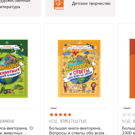
удожественная
Детское творчество
итература
1089016
КОД:
9785171117115
КОД:
га-викторина. О
Большая книга-викторина.
Больш
 и животных
Вопросы и ответы обо всем
1000 в