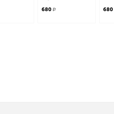
еты (АСТ)
на свете (АСТ)
(АСТ)
680
680
Р