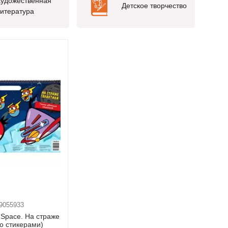
удожественная
Детское творчество
итература
9055933
. Space. На страже
со стикерами)