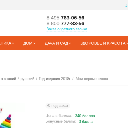
З
8 495
783-06-56
8 800
777-83-56
Заказ обратного звонка
ХНИКА
ДОМ
ДАЧА И САД
ЗДОРОВЬЕ И КРАСОТА
га знаний
русский
Год издания 2018г
Мои первые слова
/
/
/
под заказ
Цена в баллах:
340 баллов
Бонусные баллы:
3 балла