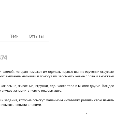
и
Теги
Отзывы
474
итателей, которая поможет им сделать первые шаги в изучении окружающ
кут внимание малышей и помогут им запомнить новые слова и выражени
 как семья, животные, игрушки, еда, части тела и многие другие. Каж
ам лучше запомнить новую информацию.
ы и задания, которые помогут маленьким читателям развить свою памят
описывать своими словами.