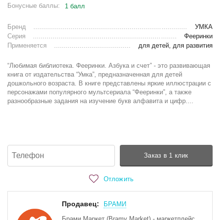
Бонусные баллы:
1 балл
Бренд
УМКА
Серия
Фееринки
Применяется
для детей, для развития
“Любимая библиотека. Фееринки. Азбука и счет” - это развивающая
книга от издательства “Умка”, предназначенная для детей
дошкольного возраста. В книге представлены яркие иллюстрации с
персонажами популярного мультсериала “Фееринки”, а также
разнообразные задания на изучение букв алфавита и цифр....
Заказ в 1 клик
Отложить
Продавец:
БРАМИ
Брами Маркет (Bramy Market) - маркетплейс