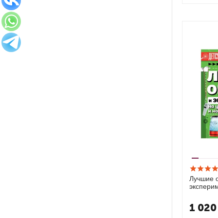
Лучшие 
эксперим
на даче.
1 020