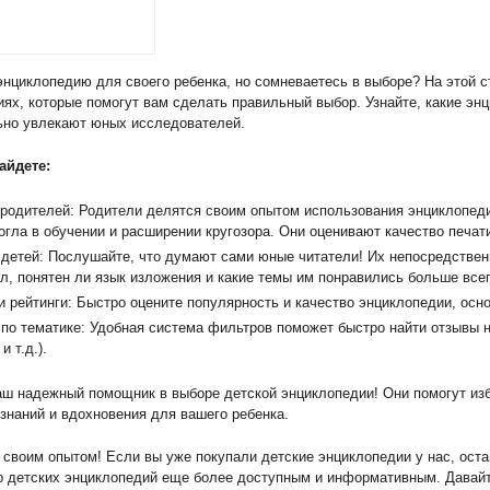
нциклопедию для своего ребенка, но сомневаетесь в выборе? На этой с
иях, которые помогут вам сделать правильный выбор. Узнайте, какие э
ьно увлекают юных исследователей.
айдете:
родителей: Родители делятся своим опытом использования энциклопедий
огла в обучении и расширении кругозора. Они оценивают качество печат
детей: Послушайте, что думают сами юные читатели! Их непосредствен
л, понятен ли язык изложения и какие темы им понравились больше всег
и рейтинги: Быстро оцените популярность и качество энциклопедии, осн
по тематике: Удобная система фильтров поможет быстро найти отзывы н
и т.д.).
ш надежный помощник в выборе детской энциклопедии! Они помогут изб
знаний и вдохновения для вашего ребенка.
своим опытом! Если вы уже покупали детские энциклопедии у нас, оста
р детских энциклопедий еще более доступным и информативным. Давайт