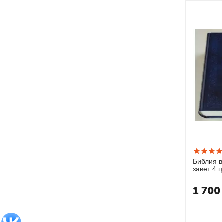
Библия в
завет 4 
1 700