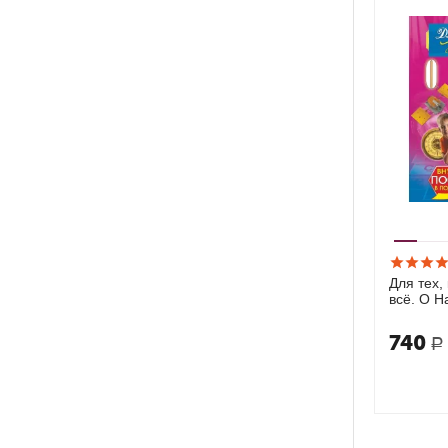
Для тех, 
всё. О Н
740
Р