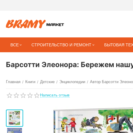
ВСЕ
СТРОИТЕЛЬСТВО И РЕМОНТ
БЫТОВАЯ ТЕ
Барсотти Элеонора: Бережем наш
Главная
Книги
Детские
Энциклопедии
Автор Барсотти Элеон
/
/
/
/
Написать отзыв