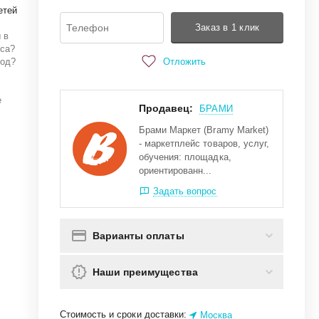
етей
Заказ в 1 клик
 в
яса?
Отложить
род?
е
Продавец:
БРАМИ
Брами Маркет (Bramy Market)
- маркетплейс товаров, услуг,
обучения: площадка,
ориентированн...
Задать вопрос
Варианты оплаты
Наши преимущества
Стоимость и сроки доставки:
Москва