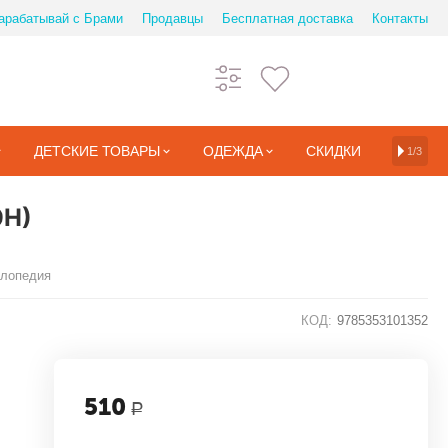
арабатывай с Брами
Продавцы
Бесплатная доставка
Контакты
ДЕТСКИЕ ТОВАРЫ
ОДЕЖДА
СКИДКИ
1/3
ЭН)
клопедия
КОД:
9785353101352
510
Р