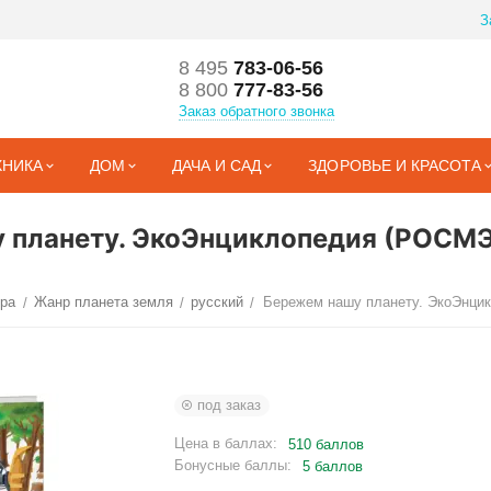
З
8 495
783-06-56
8 800
777-83-56
Заказ обратного звонка
ХНИКА
ДОМ
ДАЧА И САД
ЗДОРОВЬЕ И КРАСОТА
у планету. ЭкоЭнциклопедия (РОСМ
ора
Жанр планета земля
русский
Бережем нашу планету. ЭкоЭнци
/
/
/
под заказ
Цена в баллах:
510 баллов
Бонусные баллы:
5 баллов