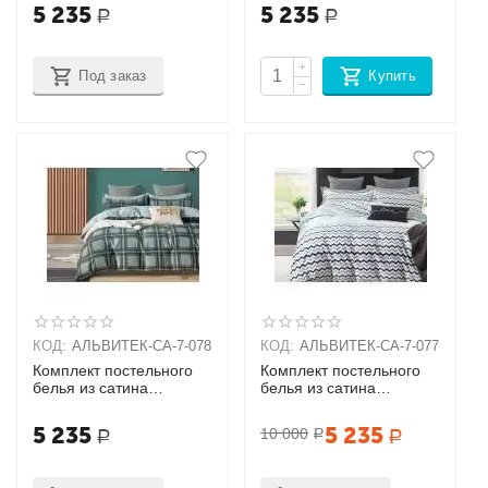
(70х70х2шт),
(70х70х2шт),
5 235
5 235
Р
Р
(50х70х2шт)
(50х70х2шт)
+
Под заказ
Купить
−
КОД:
АЛЬВИТЕК-CA-7-078
КОД:
АЛЬВИТЕК-CA-7-077
Комплект постельного
Комплект постельного
белья из сатина
белья из сатина
Семейный + наволочки
Семейный + наволочки
(70х70х2шт),
(70х70х2шт),
5 235
5 235
10 000
Р
Р
Р
(50х70х2шт)
(50х70х2шт)