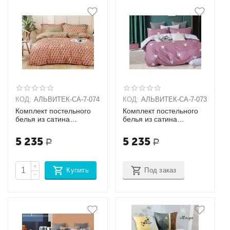
КОД:
АЛЬВИТЕК-CA-7-074
КОД:
АЛЬВИТЕК-CA-7-073
Комплект постельного
Комплект постельного
белья из сатина
белья из сатина
Семейный + наволочки
Семейный + наволочки
(70х70х2шт),
(70х70х2шт),
5 235
5 235
Р
Р
(50х70х2шт)
(50х70х2шт)
+
Купить
Под заказ
−