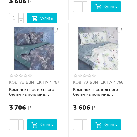
3 606
Р
+
Купить
−
+
Купить
−
КОД:
АЛЬВИТЕК-ПA-4-757
КОД:
АЛЬВИТЕК-ПA-4-756
Комплект постельного
Комплект постельного
белья из поплина
белья из поплина
Семейный + 2
Семейный + 2
наволочки (70х70)
наволочки (70х70)
3 706
3 606
Р
Р
+
+
Купить
Купить
−
−