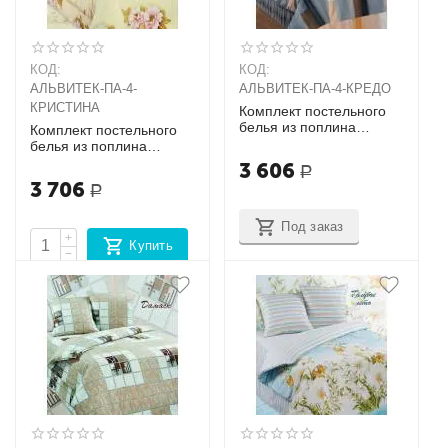
КОД:
КОД:
АЛЬВИТЕК-ПA-4-
АЛЬВИТЕК-ПA-4-КРЕДО
КРИСТИНА
Комплект постельного
белья из поплина
Комплект постельного
Семейный + 2
белья из поплина
наволочки (70х70)
Семейный + 2
3 606
Р
наволочки (70х70)
3 706
Р
Под заказ
+
Купить
−