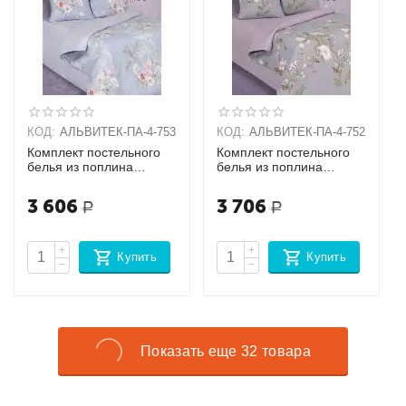
КОД:
АЛЬВИТЕК-ПA-4-753
КОД:
АЛЬВИТЕК-ПA-4-752
Комплект постельного
Комплект постельного
белья из поплина
белья из поплина
Семейный + 2
Семейный + 2
наволочки (70х70)
наволочки (70х70)
3 606
3 706
Р
Р
+
+
Купить
Купить
−
−
Показать еще 32 товара