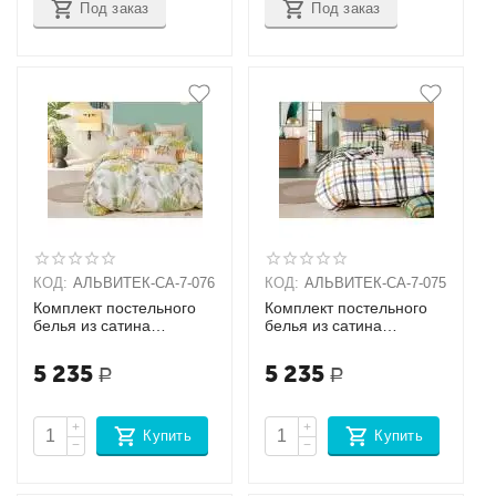
Под заказ
Под заказ
КОД:
АЛЬВИТЕК-CA-7-076
КОД:
АЛЬВИТЕК-CA-7-075
Комплект постельного
Комплект постельного
белья из сатина
белья из сатина
Семейный + наволочки
Семейный + наволочки
(70х70х2шт),
(70х70х2шт),
5 235
5 235
Р
Р
(50х70х2шт)
(50х70х2шт)
+
+
Купить
Купить
−
−