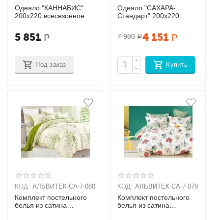
Одеяло "КАННАБИС"
Одеяло "САХАРА-
200х220 всесезонное
Стандарт" 200х220
классическое-
всесезонное
5 851
4 151
7 980
Р
Р
Р
+
Под заказ
Купить
−
КОД:
АЛЬВИТЕК-CA-7-080
КОД:
АЛЬВИТЕК-CA-7-079
Комплект постельного
Комплект постельного
белья из сатина
белья из сатина
Семейный + наволочки
Семейный + наволочки