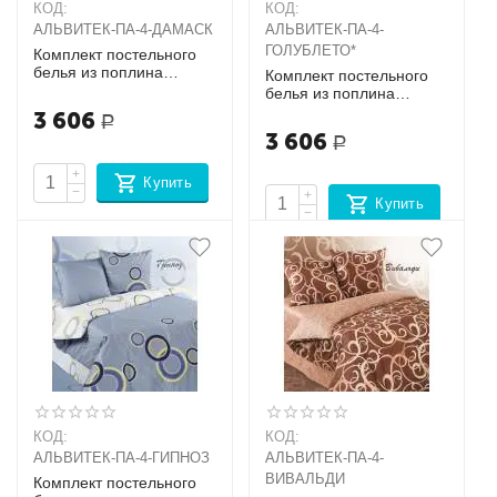
КОД:
КОД:
АЛЬВИТЕК-ПA-4-ДАМАСК
АЛЬВИТЕК-ПA-4-
ГОЛУБЛЕТО*
Комплект постельного
белья из поплина
Комплект постельного
Семейный + 2
белья из поплина
наволочки (70х70)
Семейный + 2
3 606
Р
наволочки (70х70)
3 606
Р
+
Купить
−
+
Купить
−
КОД:
КОД:
АЛЬВИТЕК-ПA-4-ГИПНОЗ
АЛЬВИТЕК-ПA-4-
ВИВАЛЬДИ
Комплект постельного