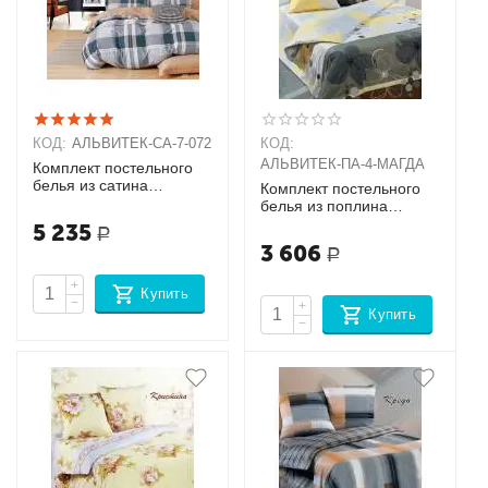
КОД:
АЛЬВИТЕК-CA-7-072
КОД:
АЛЬВИТЕК-ПA-4-МАГДА
Комплект постельного
белья из сатина
Комплект постельного
Семейный + наволочки
белья из поплина
(70х70х2шт),
Семейный + 2
5 235
Р
(50х70х2шт)
наволочки (70х70)
3 606
Р
+
Купить
−
+
Купить
−