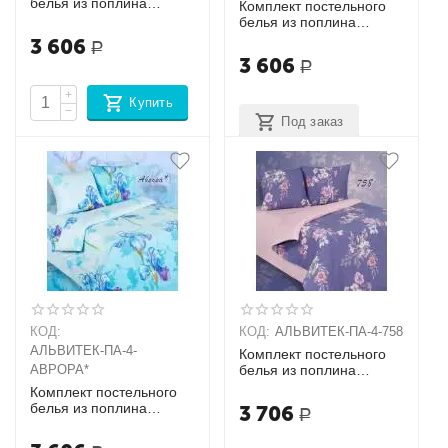
белья из поплина
Комплект постельного
Семейный + 2
белья из поплина
наволочки (70х70)
Семейный + 2
3 606
Р
наволочки (70х70)
3 606
Р
+
Купить
−
Под заказ
КОД:
КОД:
АЛЬВИТЕК-ПA-4-758
АЛЬВИТЕК-ПA-4-
Комплект постельного
АВРОРА*
белья из поплина
Семейный + 2
Комплект постельного
наволочки (70х70)
белья из поплина
3 706
Р
Семейный + 2
наволочки (70х70)