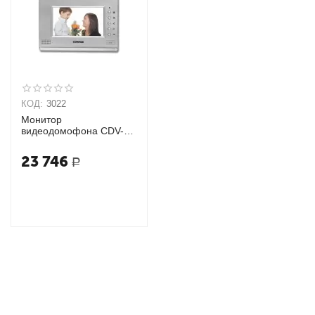
КОД:
3022
Монитор
видеодомофона CDV-
70A VZ
23 746
Р