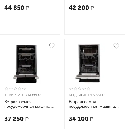
44 850
42 200
Р
Р
КОД:
4640130938437
КОД:
4640130938413
Встраиваемая
Встраиваемая
посудомоечная машина
посудомоечная машина
Oasis PM-10V6
Oasis PM-9V5
37 250
34 100
Р
Р