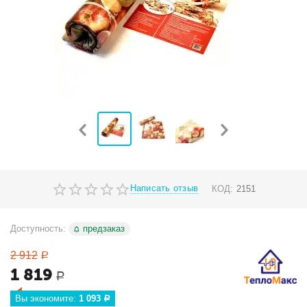
Написать отзыв
КОД:
2151
Доступность:
предзаказ
2 912
Р
1 819
Р
Вы экономите: 
1 093
Р