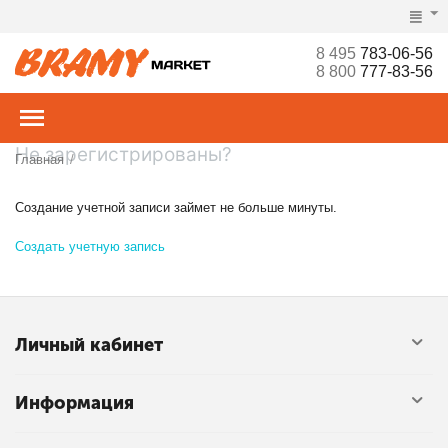
8 495
783-06-56
8 800
777-83-56
Не зарегистрированы?
Главная
/
Создание учетной записи займет не больше минуты.
Создать учетную запись
Личный кабинет
Информация