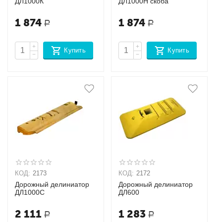
ДЛ1000К
ДЛ1000Н скоба
1 874
1 874
Р
Р
+
+
Купить
Купить
−
−
КОД:
2173
КОД:
2172
Дорожный делиниатор
Дорожный делиниатор
ДЛ1000С
ДЛ600
2 111
1 283
Р
Р