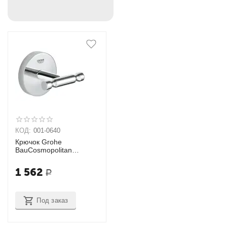
КОД:
001-0640
Крючок Grohe
BauCosmopolitan
40461001
1 562
Р
Под заказ