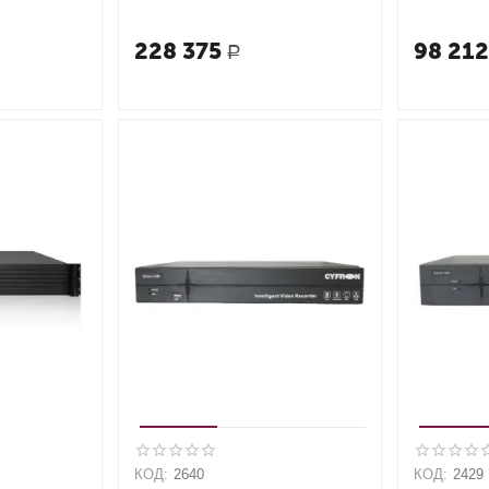
228 375
98 21
Р
КОД:
2640
КОД:
2429