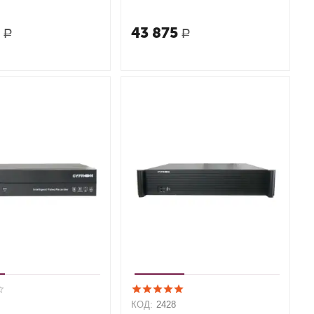
2
43 875
Р
Р
КОД:
2428