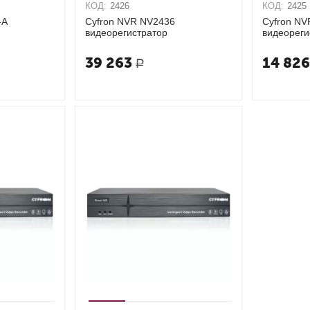
КОД:
2426
КОД:
2425
-A
Cyfron NVR NV2436
Cyfron NV
видеорегистратор
видеореги
39 263
14 82
Р