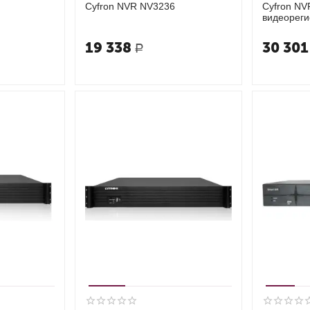
Cyfron NVR NV3236
Cyfron NV
видеореги
19 338
30 301
Р