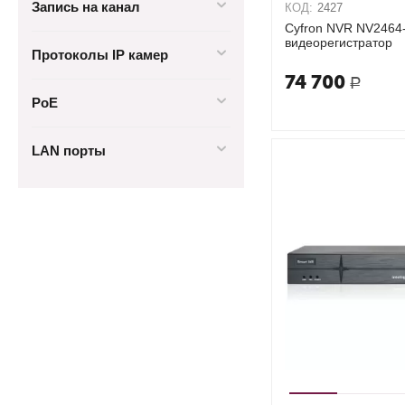
Запись на канал
КОД:
2427
Cyfron NVR NV2464
видеорегистратор
Протоколы IP камер
74 700
Р
PoE
LAN порты