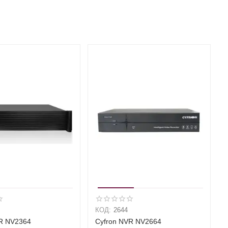
КОД:
2644
R NV2364
Cyfron NVR NV2664