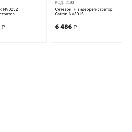
КОД:
2193
R NV3232
Сетевой IP видеорегистратор
стратор
Cyfron NV3016
6
6 486
Р
Р