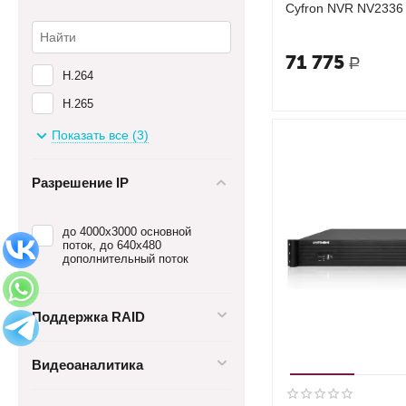
Cyfron NVR NV2336
71 775
Р
H.264
H.265
H.265+(S.265)
Показать все (3)
Разрешение IP
до 4000х3000 основной
поток, до 640х480
дополнительный поток
Поддержка RAID
Видеоаналитика