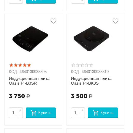
−
−
КОД:
4640130938895
КОД:
4640130938819
Индукционная плита
Индукционная плита
Oasis РI-B3SR
Oasis РI-BK3S
3 750
3 500
Р
Р
+
+
Купить
Купить
−
−