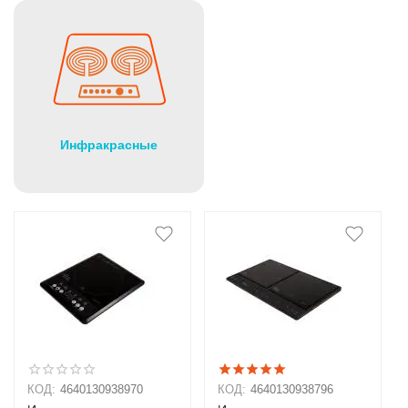
Инфракрасные
КОД:
4640130938970
КОД:
4640130938796