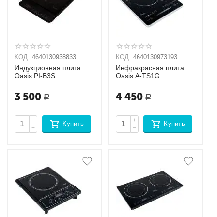
КОД:
4640130938833
КОД:
4640130973193
Индукционная плита
Инфракрасная плита
Oasis РI-B3S
Oasis A-TS1G
3 500
4 450
Р
Р
+
+
Купить
Купить
−
−