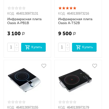
КОД:
4640130973131
КОД:
4640130973216
Инфракрасная плита
Инфракрасная плита
Oasis A-PB1B
Oasis A-TS2B
3 100
9 500
Р
Р
+
+
Купить
Купить
−
−
КОД:
4640130973155
КОД:
4640130973179