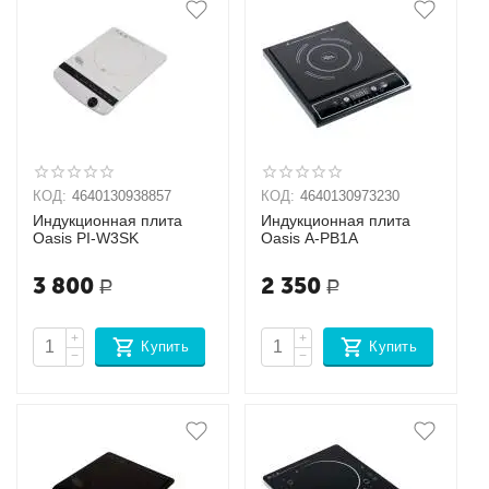
КОД:
4640130938857
КОД:
4640130973230
Индукционная плита
Индукционная плита
Oasis РI-W3SK
Oasis A-PB1A
3 800
2 350
Р
Р
+
+
Купить
Купить
−
−