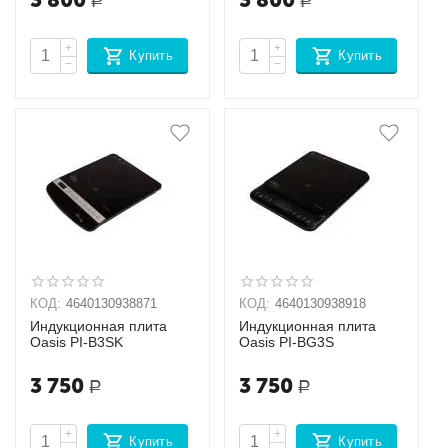
Р
Р
+
+
Купить
Купить
−
−
КОД:
4640130938871
КОД:
4640130938918
Индукционная плита
Индукционная плита
Oasis РI-B3SK
Oasis РI-BG3S
3 750
3 750
Р
Р
+
+
Купить
Купить