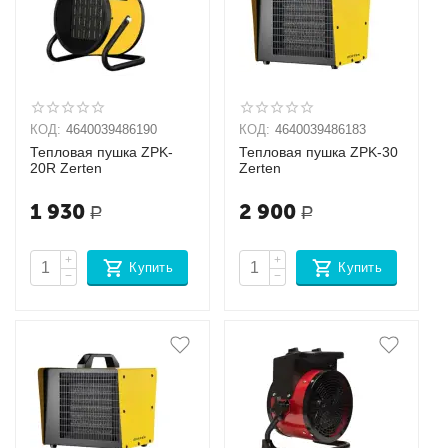
КОД:
4640039486190
КОД:
4640039486183
Тепловая пушка ZPK-
Тепловая пушка ZPK-30
20R Zerten
Zerten
1 930
2 900
Р
Р
+
+
Купить
Купить
−
−