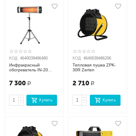
КОД:
4640039486480
КОД:
4640039486206
Инфракрасный
Тепловая пушка ZPK-
обогреватель IN-20
30R Zerten
Oasis
7 300
2 710
Р
Р
+
+
Купить
Купить
−
−