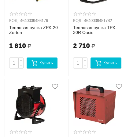
КОД:
4640039486176
КОД:
4640039481782
Тепловая пушка ZPK-20
Тепловая пушка TPK-
Zerten
30R Oasis
1 810
2 710
Р
Р
+
+
Купить
Купить
−
−