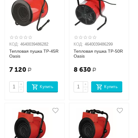
КОД:
4640039486282
КОД:
4640039486299
Тепловая пушка TP-45R
Тепловая пушка TP-50R
Oasis
Oasis
7 120
8 630
Р
Р
+
+
Купить
Купить
−
−