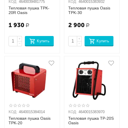
КОД:
4640039481775
КОД:
4640015383932
Тепловая пушка TPK-
Тепловая пушка Oasis
20R Oasis
ТPK-30
1 930
2 900
Р
Р
+
+
Купить
Купить
−
−
КОД:
4640015384014
КОД:
4640015383970
Тепловая пушка Oasis
Тепловая пушка TP-20S
ТPK-20
Oasis