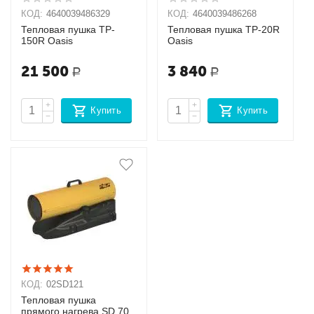
КОД:
4640039486329
КОД:
4640039486268
Тепловая пушка TP-
Тепловая пушка TP-20R
150R Oasis
Oasis
21 500
3 840
Р
Р
+
+
Купить
Купить
−
−
КОД:
02SD121
Тепловая пушка
прямого нагрева SD 70