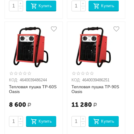
+
+
Купить
Купить
−
−
КОД:
4640039486244
КОД:
4640039486251
Тепловая пушка TP-60S
Тепловая пушка TP-90S
Oasis
Oasis
8 600
11 280
Р
Р
+
+
Купить
Купить
−
−