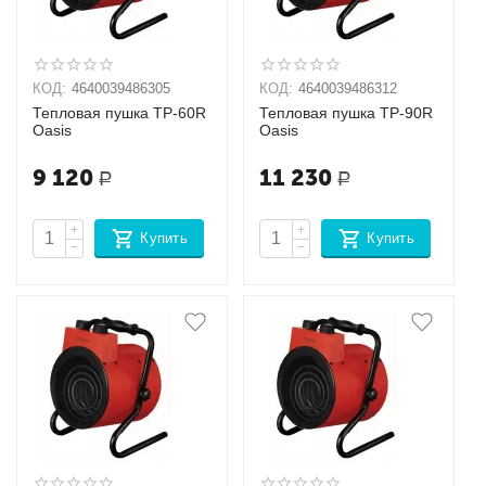
КОД:
4640039486305
КОД:
4640039486312
Тепловая пушка TP-60R
Тепловая пушка TP-90R
Oasis
Oasis
9 120
11 230
Р
Р
+
+
Купить
Купить
−
−