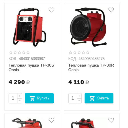
КОД:
4640015383987
КОД:
4640039486275
Тепловая пушка TP-30S
Тепловая пушка TP-30R
Oasis
Oasis
4 290
4 110
Р
Р
+
+
Купить
Купить
−
−