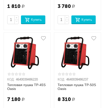
1 810
3 780
Р
Р
+
+
Купить
Купить
−
−
КОД:
4640039486220
КОД:
4640039486237
Тепловая пушка TP-45S
Тепловая пушка TP-50S
Oasis
Oasis
7 180
8 310
Р
Р