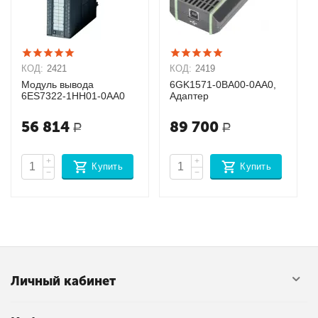
КОД:
2421
КОД:
2419
Модуль вывода
6GK1571-0BA00-0AA0,
6ES7322-1HH01-0AA0
Адаптер
56 814
89 700
Р
Р
+
+
Купить
Купить
−
−
Личный кабинет